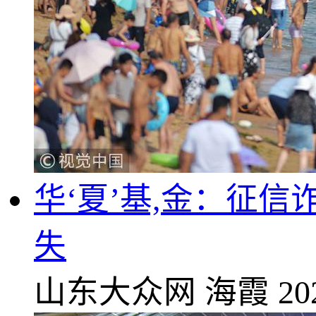
华‘夏’基,金：征
失
山东大众网
海霞
20