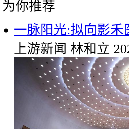
为你推荐
一脉阳光:拟向影禾
上游新闻
林和立
20