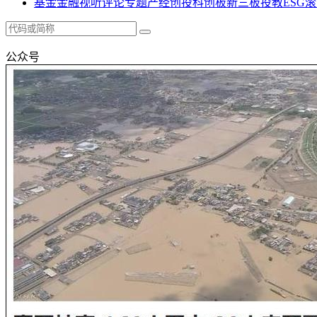
基金
金融
视听
评论
专题
产经
创投
科创板
新三板
投教
ESG
滚
公众号